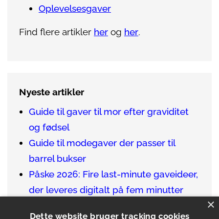
Oplevelsesgaver
Find flere artikler
her
og
her
.
Nyeste artikler
Guide til gaver til mor efter graviditet
og fødsel
Guide til modegaver der passer til
barrel bukser
Påske 2026: Fire last-minute gaveideer,
der leveres digitalt på fem minutter
×
Sådan finder du de bedste gaver til en
Dette website bruger tracking cookies