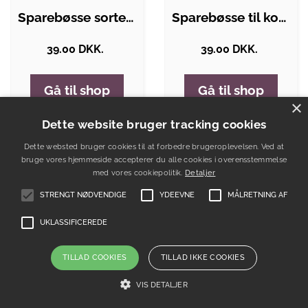
Sparebøsse sorte penge
Sparebøsse til konfirmanden
39.00 DKK.
39.00 DKK.
Gå til shop
Gå til shop
×
Dette website bruger tracking cookies
-20%
-60%
Dette websted bruger cookies til at forbedre brugeroplevelsen. Ved at
bruge vores hjemmeside accepterer du alle cookies i overensstemmelse
med vores cookiepolitik.
Detaljer
STRENGT NØDVENDIGE
YDEEVNE
MÅLRETNING AF
UKLASSIFICEREDE
TILLAD COOKIES
TILLAD IKKE COOKIES
VIS DETALJER