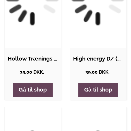
Hollow Trænings bolde 6-Pak
High energy D/ (LR20) batterier - (2…
39.00 DKK.
39.00 DKK.
Gå til shop
Gå til shop