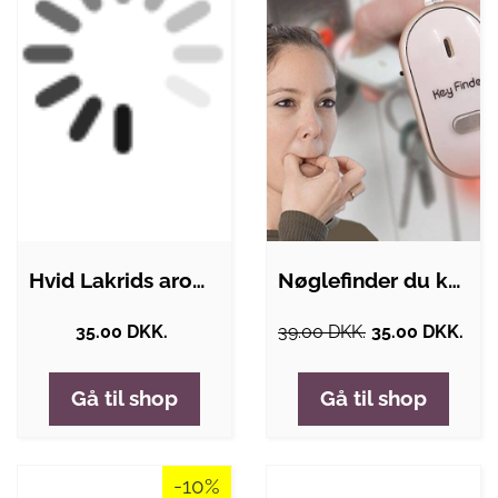
Hvid Lakrids aroma væske (Hygg Aroma)…
Nøglefinder du kan fløjte efter
35.00 DKK.
39.00 DKK.
35.00 DKK.
Gå til shop
Gå til shop
-10%