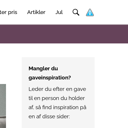
er pris
Artikler
Jul
Mangler du
gaveinspiration?
Leder du efter en gave
til en person du holder
af, så find inspiration på
en af disse sider: