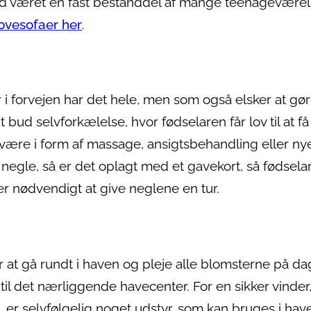
id været en fast bestanddel af mange teenageværel
ovesofaer her
.
r i forvejen har det hele, men som også elsker at gø
 bud selvforkælelse, hvor fødselaren får lov til at få
n være i form af massage, ansigtsbehandling eller ny
 negle, så er det oplagt med et gavekort, så fødsela
r nødvendigt at give neglene en tur.
r at gå rundt i haven og pleje alle blomsterne på da
il det nærliggende havecenter. For en sikker vinder,
er selvfølgelig noget udstyr, som kan bruges i hav