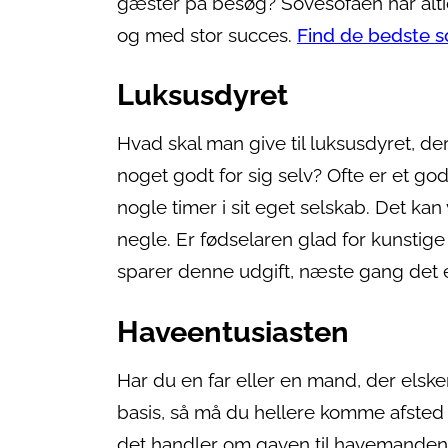
gæster på besøg? Sovesofaen har alt
og med stor succes.
Find de bedste s
Luksusdyret
Hvad skal man give til luksusdyret, de
noget godt for sig selv? Ofte er et godt
nogle timer i sit eget selskab. Det ka
negle. Er fødselaren glad for kunstige
sparer denne udgift, næste gang det e
Haveentusiasten
Har du en far eller en mand, der elske
basis, så må du hellere komme afsted t
det handler om gaven til havemanden, 