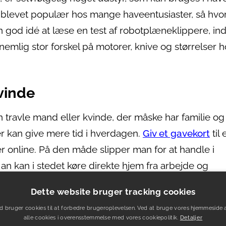
blevet populær hos mange haveentusiaster, så hvor
 god idé at læse en test af robotplæneklippere, in
emlig stor forskel på motorer, knive og størrelser 
vinde
n travle mand eller kvinde, der måske har familie og
er kan give mere tid i hverdagen.
Giv et gavekort
til 
 online. På den måde slipper man for at handle i
an kan i stedet køre direkte hjem fra arbejde og
også sørge for, at der kommer rengøringshjælp i d
Dette website bruger tracking cookies
id til familie og færre bekymringer om de praktisk
d bruger cookies til at forbedre brugeroplevelsen. Ved at bruge vores hjemmeside 
alle cookies i overensstemmelse med vores cookiepolitik.
Detaljer