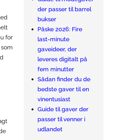
der passer til barrel
med
bukser
elt
Påske 2026: Fire
u for
last-minute
, som
gaveideer, der
ad
leveres digitalt på
fem minutter
Sådan finder du de
bedste gaver til en
vinentusiast
Guide til gaver der
passer til venner i
agt
udlandet
nde