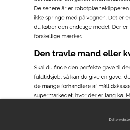
De senere år er robotplæneklipperen 
ikke springe med på vognen. Det er en
du køber den endelige model. Der er n
forskellige mærker.
Den travle mand eller k
Skal du finde den perfekte gave til de
fuldtidsjob, så kan du give en gave, d
de mange forhandlere af måltidskasser
supermarkedet, hvor der er lang kø. M
modtage varerne på adressen. Du kan 
kommende måned, så der bliver mere t
Dette webste
gøremål.