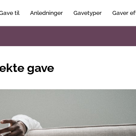
Gave til
Anledninger
Gavetyper
Gaver eft
fekte gave