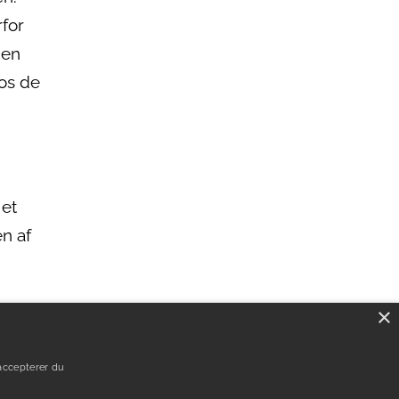
for
den
hos de
 et
en af
×
en
e
accepterer du