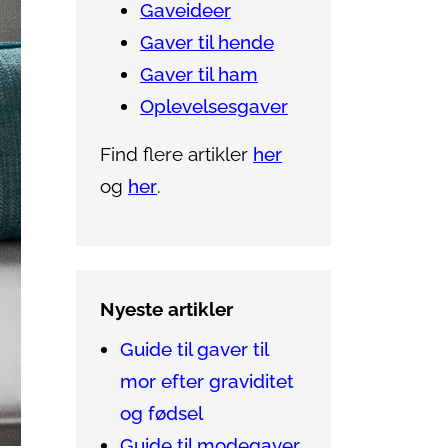
Gaveideer
Gaver til hende
Gaver til ham
Oplevelsesgaver
Find flere artikler
her
og
her
.
Nyeste artikler
Guide til gaver til
mor efter graviditet
og fødsel
Guide til modegaver