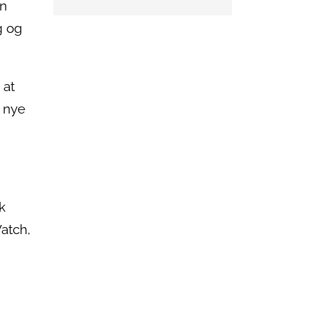
en
g og
 at
l nye
k
atch,