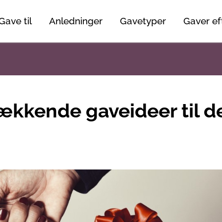
Gave til
Anledninger
Gavetyper
Gaver eft
ækkende gaveideer til d