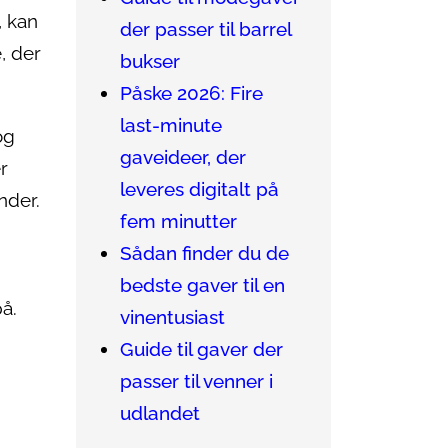
, kan
der passer til barrel
, der
bukser
Påske 2026: Fire
last-minute
og
gaveideer, der
r
leveres digitalt på
nder.
fem minutter
Sådan finder du de
bedste gaver til en
å.
vinentusiast
Guide til gaver der
passer til venner i
udlandet