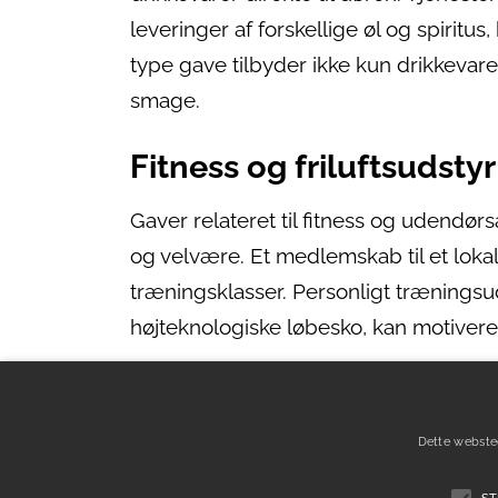
leveringer af forskellige øl og spirit
type gave tilbyder ikke kun drikkevar
smage.
Fitness og friluftsudstyr
Gaver relateret til fitness og udendør
og velvære. Et medlemskab til et lokal
træningsklasser. Personligt træningsu
højteknologiske løbesko, kan motivere
For dem, der elsker udendørs eventyr, 
avanceret GPS-smartwatch fra Garmin 
Dette webste
viser også omsorg for modtagerens helbr