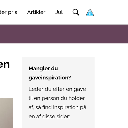
er pris
Artikler
Jul
en
Mangler du
gaveinspiration?
Leder du efter en gave
til en person du holder
af, så find inspiration på
en af disse sider: