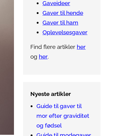
Gaveideer
Gaver til hende
Gaver til ham
Oplevelsesgaver
Find flere artikler
her
og
her
.
Nyeste artikler
Guide til gaver til
mor efter graviditet
og fødsel
Guide til modegaver