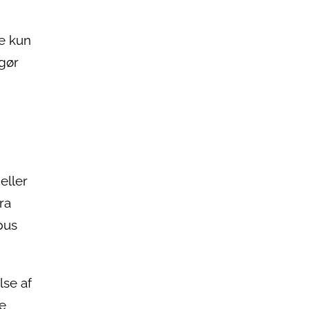
ke kun
 gør
eller
ra
pus
se af
ge