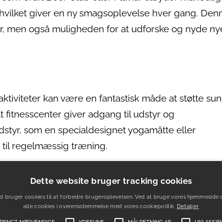
us, hvilket giver en ny smagsoplevelse hver gang. Den
er, men også muligheden for at udforske og nyde ny
saktiviteter kan være en fantastisk måde at støtte s
t fitnesscenter giver adgang til udstyr og
dstyr, som en specialdesignet yogamåtte eller
 til regelmæssig træning.
ville udstyr som en vandtæt taske fra Osprey eller 
Dette website bruger tracking cookies
være ideelt. Disse gaver er ikke kun praktiske, me
d bruger cookies til at forbedre brugeroplevelsen. Ved at bruge vores hjemmeside 
ed og fitnessmål, og de tilskynder til en aktiv livss
alle cookies i overensstemmelse med vores cookiepolitik.
Detaljer