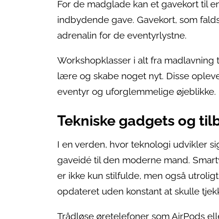
For de madglade kan et gavekort til 
indbydende gave. Gavekort, som falds
adrenalin for de eventyrlystne.
Workshopklasser i alt fra madlavning t
lære og skabe noget nyt. Disse opleve
eventyr og uforglemmelige øjeblikke.
Tekniske gadgets og til
I en verden, hvor teknologi udvikler si
gaveidé til den moderne mand. Smart
er ikke kun stilfulde, men også utroli
opdateret uden konstant at skulle tje
Trådløse øretelefoner som AirPods elle