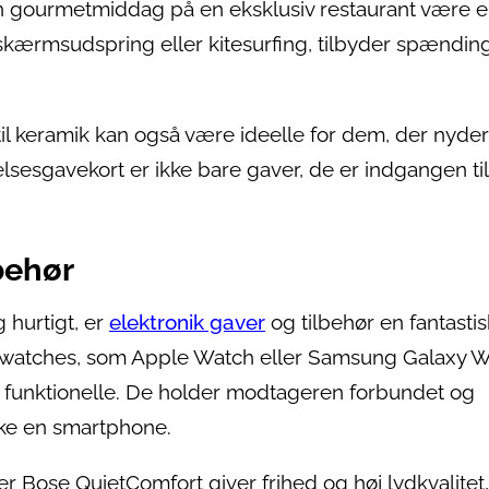
en gourmetmiddag på en eksklusiv restaurant være 
kærmsudspring eller kitesurfing, tilbyder spændin
il keramik kan også være ideelle for dem, der nyder
lsesgavekort er ikke bare gaver, de er indgangen ti
behør
g hurtigt, er
elektronik gaver
og tilbehør en fantastis
watches, som Apple Watch eller Samsung Galaxy W
gt funktionelle. De holder modtageren forbundet og
kke en smartphone.
r Bose QuietComfort giver frihed og høj lydkvalitet,