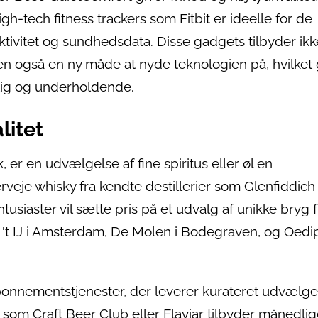
gh-tech fitness trackers som Fitbit er ideelle for de
tivitet og sundhedsdata. Disse gadgets tilbyder ik
men også en ny måde at nyde teknologien på, hvilket
ttig og underholdende.
litet
er en udvælgelse af fine spiritus eller øl en
je whisky fra kendte destillerier som Glenfiddich 
usiaster vil sætte pris på et udvalg af unikke bryg f
 't IJ i Amsterdam, De Molen i Bodegraven, og Oedi
nementstjenester, der leverer kurateret udvælgel
r som Craft Beer Club eller Flaviar tilbyder månedli