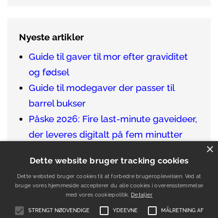
Nyeste artikler
Guide til gaver til mor efter graviditet
og fødsel
Guide til modegaver der passer til
barrel bukser
Påske 2026: Fire last-minute gaveideer,
der leveres digitalt på fem minutter
×
Sådan finder du de bedste gaver til en
Dette website bruger tracking cookies
vinentusiast
Dette websted bruger cookies til at forbedre brugeroplevelsen. Ved at
Guide til gaver der passer til venner i
bruge vores hjemmeside accepterer du alle cookies i overensstemmelse
udlandet
med vores cookiepolitik.
Detaljer
STRENGT NØDVENDIGE
YDEEVNE
MÅLRETNING AF