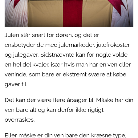
Julen står snart for døren, og det er
ensbetydende med julemarkeder, julefrokoster
og julegaver. Sidstnævnte kan for nogle volde
en hel del kvaler, især hvis man har en ven eller
veninde, som bare er ekstremt svære at købe
gaver til.
Det kan der være flere årsager til. Måske har din
ven bare alt og kan derfor ikke rigtigt
overraskes.
Eller måske er din ven bare den kræsne type,