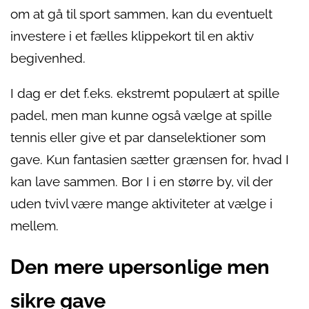
om at gå til sport sammen, kan du eventuelt
investere i et fælles klippekort til en aktiv
begivenhed.
I dag er det f.eks. ekstremt populært at spille
padel, men man kunne også vælge at spille
tennis eller give et par danselektioner som
gave. Kun fantasien sætter grænsen for, hvad I
kan lave sammen. Bor I i en større by, vil der
uden tvivl være mange aktiviteter at vælge i
mellem.
Den mere upersonlige men
sikre gave