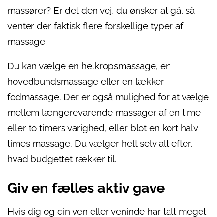
massører? Er det den vej, du ønsker at gå, så
venter der faktisk flere forskellige typer af
massage.
Du kan vælge en helkropsmassage, en
hovedbundsmassage eller en lækker
fodmassage. Der er også mulighed for at vælge
mellem længerevarende massager af en time
eller to timers varighed, eller blot en kort halv
times massage. Du vælger helt selv alt efter,
hvad budgettet rækker til.
Giv en fælles aktiv gave
Hvis dig og din ven eller veninde har talt meget