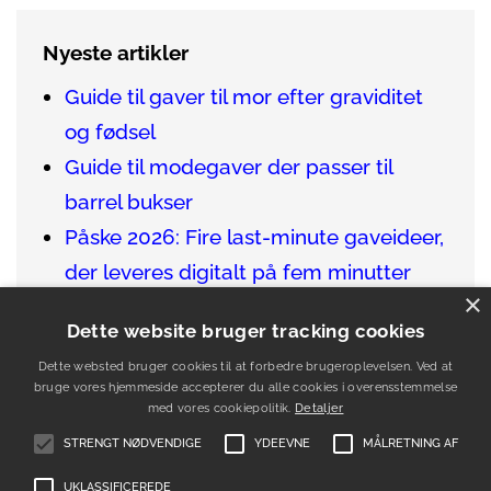
Nyeste artikler
Guide til gaver til mor efter graviditet
og fødsel
Guide til modegaver der passer til
barrel bukser
Påske 2026: Fire last-minute gaveideer,
der leveres digitalt på fem minutter
×
Sådan finder du de bedste gaver til en
Dette website bruger tracking cookies
vinentusiast
Dette websted bruger cookies til at forbedre brugeroplevelsen. Ved at
Guide til gaver der passer til venner i
bruge vores hjemmeside accepterer du alle cookies i overensstemmelse
udlandet
med vores cookiepolitik.
Detaljer
STRENGT NØDVENDIGE
YDEEVNE
MÅLRETNING AF
UKLASSIFICEREDE