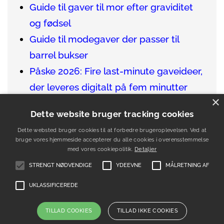
Guide til gaver til mor efter graviditet
og fødsel
Guide til modegaver der passer til
barrel bukser
Påske 2026: Fire last-minute gaveideer,
der leveres digitalt på fem minutter
×
Sådan finder du de bedste gaver til en
Dette website bruger tracking cookies
vinentusiast
Dette websted bruger cookies til at forbedre brugeroplevelsen. Ved at
Guide til gaver der passer til venner i
bruge vores hjemmeside accepterer du alle cookies i overensstemmelse
udlandet
med vores cookiepolitik.
Detaljer
STRENGT NØDVENDIGE
YDEEVNE
MÅLRETNING AF
UKLASSIFICEREDE
Forside
Kontakt
Nyhedsbrev
Sitemap
Cookie- og privatlivspolitik
TILLAD COOKIES
TILLAD IKKE COOKIES