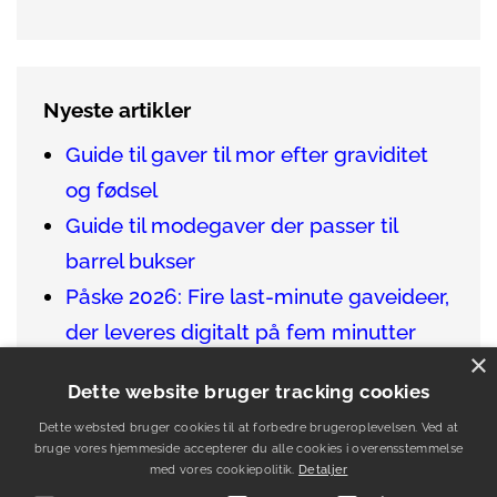
Nyeste artikler
Guide til gaver til mor efter graviditet
og fødsel
Guide til modegaver der passer til
barrel bukser
Påske 2026: Fire last-minute gaveideer,
der leveres digitalt på fem minutter
×
Sådan finder du de bedste gaver til en
Dette website bruger tracking cookies
vinentusiast
Dette websted bruger cookies til at forbedre brugeroplevelsen. Ved at
Guide til gaver der passer til venner i
bruge vores hjemmeside accepterer du alle cookies i overensstemmelse
udlandet
med vores cookiepolitik.
Detaljer