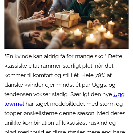
"En kvinde kan aldrig få for mange sko!" Dette
klassiske citat rammer særligt plet, når det
kommer til komfort og stil i ét. Hele 78% af
danske kvinder ejer mindst ét par Uggs, og
tendensen vokser stadig. Særligt den nye
Ugg
lowmel
har taget modebilledet med storm og
topper ønskelisterne denne sæson. Med deres
unikke kombination af luksusiøst ruskind og
blød merinould er disse støvler mere end bare