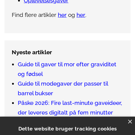
Oplevelsesgaver
Find flere artikler
her
og
her
.
Nyeste artikler
Guide til gaver til mor efter graviditet
og fødsel
Guide til modegaver der passer til
barrel bukser
Påske 2026: Fire last-minute gaveideer,
der leveres digitalt på fem minutter
×
Sådan finder du de bedste gaver til en
Dette website bruger tracking cookies
vinentusiast