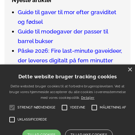
Nyeste artikler
Guide til gaver til mor efter graviditet
og fødsel
Guide til modegaver der passer til
barrel bukser
Påske 2026: Fire last-minute gaveideer,
der leveres digitalt på fem minutter
×
Sådan finder du de bedste gaver til en
Dette website bruger tracking cookies
vinentusiast
Dette websted bruger cookies til at forbedre brugeroplevelsen. Ved at
Guide til gaver der passer til venner i
bruge vores hjemmeside accepterer du alle cookies i overensstemmelse
udlandet
med vores cookiepolitik.
Detaljer
STRENGT NØDVENDIGE
YDEEVNE
MÅLRETNING AF
UKLASSIFICEREDE
Forside
Kontakt
Nyhedsbrev
Sitemap
Cookie- og privatlivspolitik
TILLAD COOKIES
TILLAD IKKE COOKIES