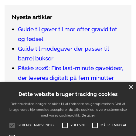
Nyeste artikler
Guide til gaver til mor efter graviditet
og fødsel
Guide til modegaver der passer til
barrel bukser
Påske 2026: Fire last-minute gaveideer,
der leveres digitalt på fem minutter
×
Sådan finder du de bedste gaver til en
Dette website bruger tracking cookies
vinentusiast
Dette websted bruger cookies til at forbedre brugeroplevelsen. Ved at
Guide til gaver der passer til venner i
bruge vores hjemmeside accepterer du alle cookies i overensstemmelse
udlandet
med vores cookiepolitik.
Detaljer
STRENGT NØDVENDIGE
YDEEVNE
MÅLRETNING AF