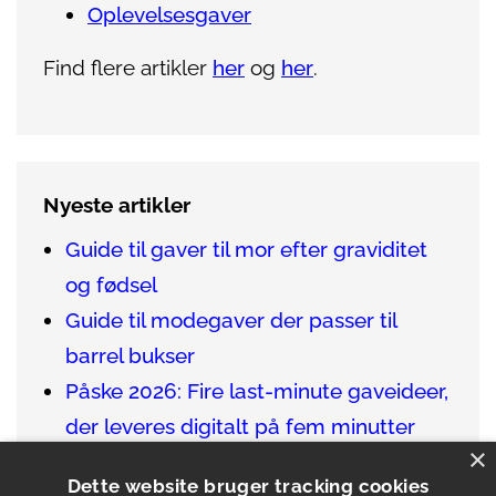
Oplevelsesgaver
Find flere artikler
her
og
her
.
Nyeste artikler
Guide til gaver til mor efter graviditet
og fødsel
Guide til modegaver der passer til
barrel bukser
Påske 2026: Fire last-minute gaveideer,
der leveres digitalt på fem minutter
×
Sådan finder du de bedste gaver til en
Dette website bruger tracking cookies